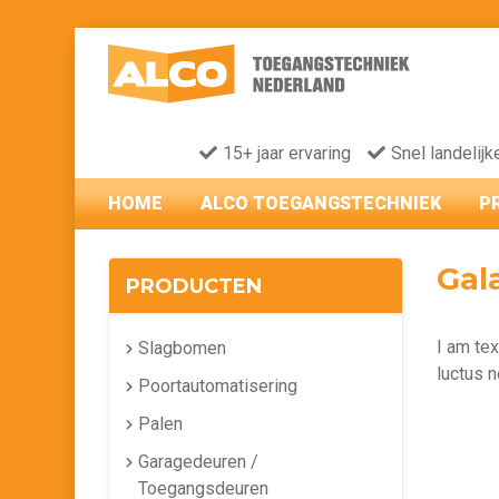
15+ jaar ervaring
Snel landelijk
HOME
ALCO TOEGANGSTECHNIEK
P
Gal
PRODUCTEN
I am tex
Slagbomen
luctus n
Poortautomatisering
Palen
Garagedeuren /
Toegangsdeuren