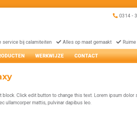
0314 - 
e service bij calamiteiten
Alles op maat gemaakt
Ruime
RODUCTEN
WERKWIJZE
CONTACT
axy
t block. Click edit button to change this text. Lorem ipsum dolor si
ec ullamcorper mattis, pulvinar dapibus leo.