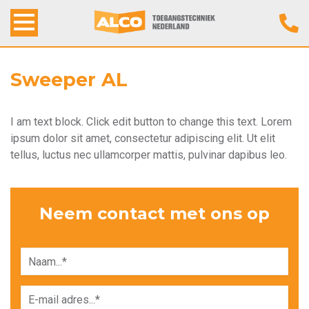
Home
Sweeper AL
Alco Toegangstechniek
I am text block. Click edit button to change this text. Lorem
ipsum dolor sit amet, consectetur adipiscing elit. Ut elit
Producten
tellus, luctus nec ullamcorper mattis, pulvinar dapibus leo.
Werkwijze
Neem contact met ons op
Contact