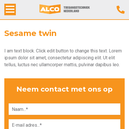
Home
Sesame twin
Alco Toegangstechniek
I am text block. Click edit button to change this text. Lorem
ipsum dolor sit amet, consectetur adipiscing elit. Ut elit
Producten
tellus, luctus nec ullamcorper mattis, pulvinar dapibus leo.
Werkwijze
Neem contact met ons op
Contact