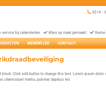
0314 - 
e service bij calamiteiten
Alles op maat gemaakt
Ruime
RODUCTEN
WERKWIJZE
CONTACT
rikdraadbeveiliging
t block. Click edit button to change this text. Lorem ipsum dolor si
ec ullamcorper mattis, pulvinar dapibus leo.