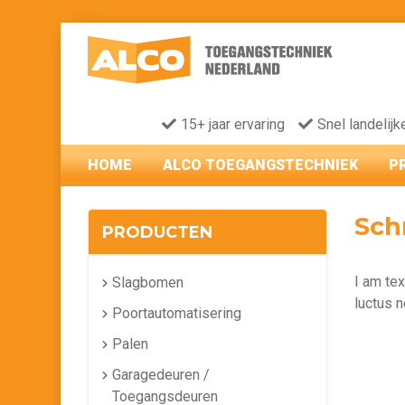
15+ jaar ervaring
Snel landelijk
HOME
ALCO TOEGANGSTECHNIEK
P
Sch
PRODUCTEN
I am tex
Slagbomen
luctus n
Poortautomatisering
Palen
Garagedeuren /
Toegangsdeuren